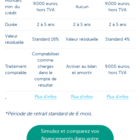
Montant
9.000 euros,
9.000 euros,
min. du
Aucun
hors TVA
hors TVA
crédit
Durée
2 à 5 ans
2 à 5 ans
2 à 5 ans
Valeur
Standard 16%
Valeur résiduelle
Standard 4%
résiduelle
Comptabiliser
comme
Traitement
charges
Activer au bilan
9.000 euros,
comptable
dans le
et amortir
hors TVA
compte de
résultat
Plus d'infos
Plus d'infos
Plus d'infos
*Période de retrait standard de 6 mois.
Simulez et comparez vos
financements dans votre