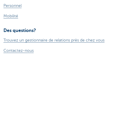
Personnel
Mobilité
Des questions?
Trouvez un gestionnaire de relations près de chez vous
Contactez-nous
Une plainte ou des suggestions?
À propos de nous
Commercial Banking
Le groupe KBC
Communiqués de presse
Jobs
Durabilité