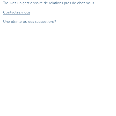
Trouvez un gestionnaire de relations près de chez vous
Contactez-nous
Une plainte ou des suggestions?
À propos de nous
Commercial Banking
Le groupe KBC
Communiqués de presse
Jobs
Durabilité
Sitemap
Informations légales