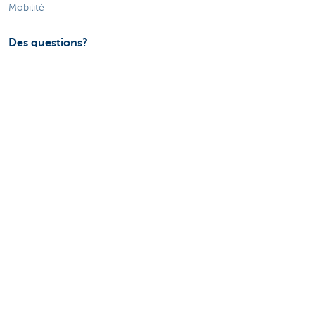
Mobilité
Des questions?
Trouvez un gestionnaire de relations près de chez vous
Contactez-nous
Une plainte ou des suggestions?
À propos de nous
Commercial Banking
Le groupe KBC
Communiqués de presse
Jobs
Durabilité