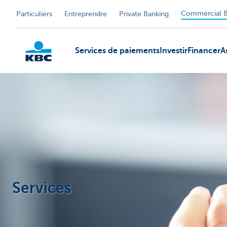
Commercial B
Particuliers
Entreprendre
Private Banking
Services de paiements
Investir
Financer
A
KBC
Services