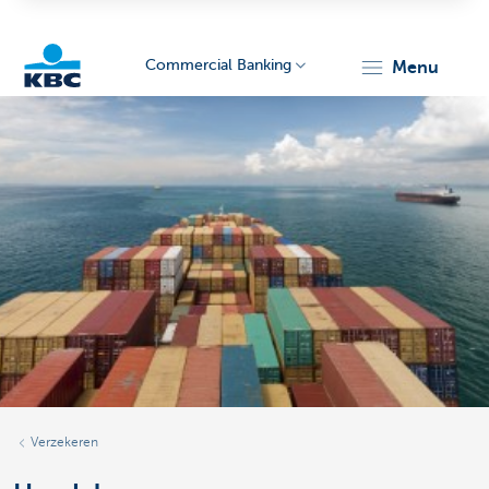
Commercial Banking
menu
KBC
Corporate
Verzekeren