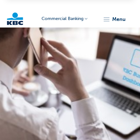
Commercial Banking
menu
KBC
Corporate