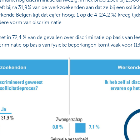
idsmarkt nog discriminatie aanwezig. In het onderzoek bij 2.5
 bijna 31,9% van de werkzoekenden aan dat ze bij een sollici
kende Belgen ligt dat cijfer hoog: 1 op de 4 (24,2 %) kreeg tijd
dere vorm van discriminatie.
t in 72,4 % van de gevallen over discriminatie op basis van leef
criminatie op basis van fysieke beperkingen komt vaak voor (13 %)