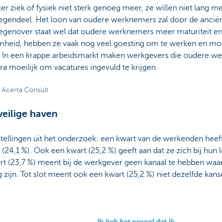
er ziek of fysiek niet sterk genoeg meer, ze willen niet lang
t tegendeel. Het loon van oudere werknemers zal door de anciën
tegenover staat wel dat oudere werknemers meer maturiteit en
heid, hebben ze vaak nog veel goesting om te werken en mo
 In een krappe arbeidsmarkt maken werkgevers die oudere w
tra moeilijk om vacatures ingevuld te krijgen.
 Acerta Consult
eilige haven
ellingen uit het onderzoek: een kwart van de werkenden heeft 
(24,1 %). Ook een kwart (25,2 %) geeft aan dat ze zich bij hun
 (23,7 %) meent bij de werkgever geen kanaal te hebben waar 
zijn. Tot slot meent ook een kwart (25,2 %) niet dezelfde kansen