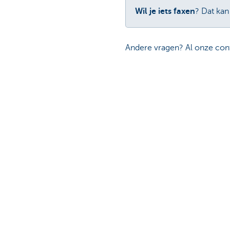
Wil je iets faxen
? Dat kan
Andere vragen? Al onze conta
Ontdek het volledige aanbod
Vragen?
Betalingsverkeer
Vind een relati
Investeren
Contacteer ons
Financieren
Een klacht of s