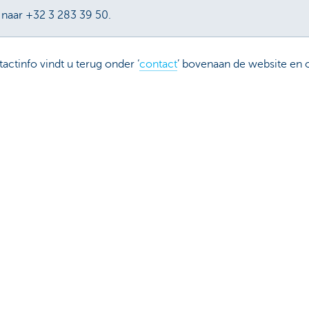
 naar +32 3 283 39 50.
ctinfo vindt u terug onder ‘
contact
’ bovenaan de website en
Over ons
ebeheerder in je buurt
Commercial Banking
De KBC-groep
uggestie?
KBC Trakteert