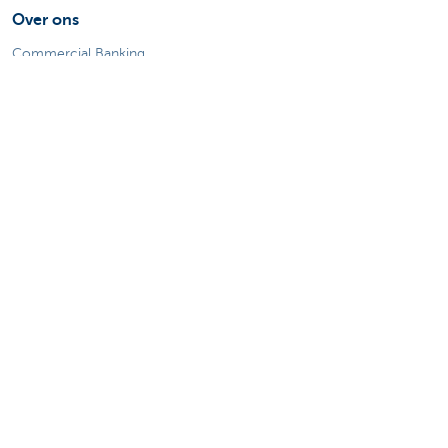
Over ons
Commercial Banking
De KBC-groep
KBC Trakteert
Persberichten
Sponsoring
Jobs
Duurzaamheid
Sitemap
Juridische Informatie
Over KBC