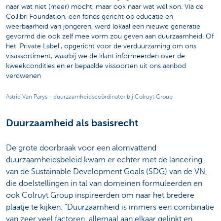
naar wat niet (meer) mocht, maar ook naar wat wél kon. Via de
Collibri Foundation, een fonds gericht op educatie en
weerbaarheid van jongeren, werd lokaal een nieuwe generatie
gevormd die ook zelf mee vorm zou geven aan duurzaamheid. Of
het ‘Private Label’, opgericht voor de verduurzaming om ons
visassortiment, waarbij we de klant informeerden over de
kweekcondities en er bepaalde vissoorten uit ons aanbod
verdwenen
Astrid Van Parys - duurzaamheidscoördinator bij Colruyt Group
Duurzaamheid als basisrecht
De grote doorbraak voor een alomvattend
duurzaamheidsbeleid kwam er echter met de lancering
van de Sustainable Development Goals (SDG) van de VN,
die doelstellingen in tal van domeinen formuleerden en
ook Colruyt Group inspireerden om naar het bredere
plaatje te kijken. “Duurzaamheid is immers een combinatie
van zeer veel factoren, allemaal aan elkaar gelinkt en