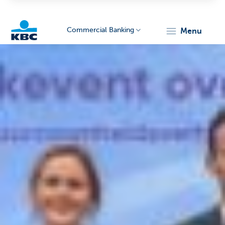
Commercial Banking
menu
KBC
Corporate