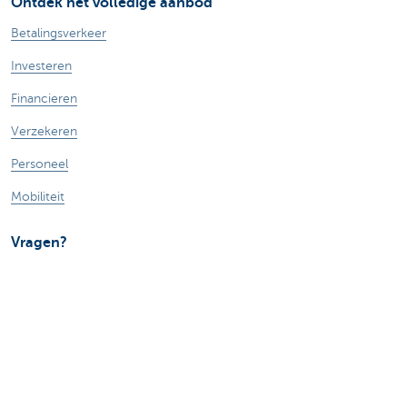
Ontdek het volledige aanbod
Betalingsverkeer
Investeren
Financieren
Verzekeren
Personeel
Mobiliteit
Vragen?
Vind een relatiebeheerder in je buurt
Contacteer ons
Een klacht of suggestie?
Over ons