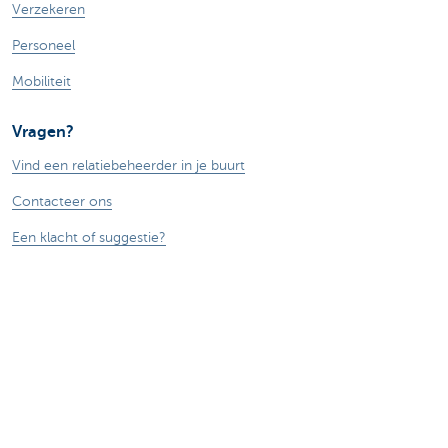
Verzekeren
Personeel
Mobiliteit
Vragen?
Vind een relatiebeheerder in je buurt
Contacteer ons
Een klacht of suggestie?
Over ons
Commercial Banking
De KBC-groep
KBC Trakteert
Persberichten