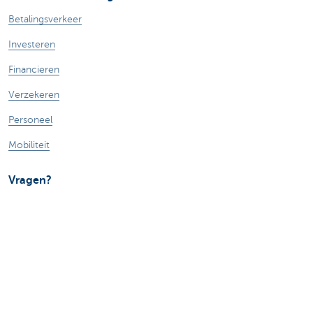
Betalingsverkeer
Investeren
Financieren
Verzekeren
Personeel
Mobiliteit
Vragen?
Vind een relatiebeheerder in je buurt
Contacteer ons
Een klacht of suggestie?
Over ons
Commercial Banking