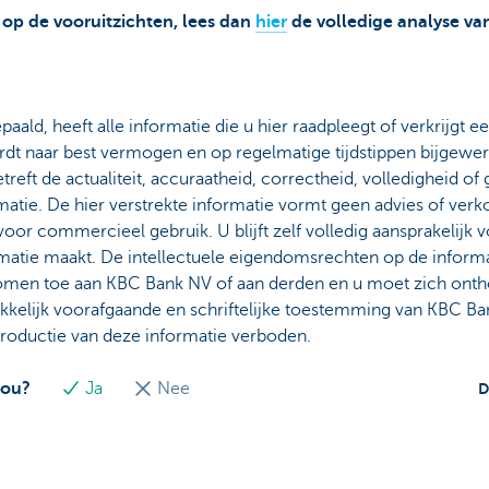
 op de vooruitzichten, lees dan
hier
de volledige analyse v
paald, heeft alle informatie die u hier raadpleegt of verkrijgt e
dt naar best vermogen en op regelmatige tijdstippen bijgewe
treft de actualiteit, accuraatheid, correctheid, volledigheid of
matie. De hier verstrekte informatie vormt geen advies of ve
voor commercieel gebruik. U blijft zelf volledig aansprakelijk
rmatie maakt. De intellectuele eigendomsrechten op de informa
 komen toe aan KBC Bank NV of aan derden en u moet zich onth
kkelijk voorafgaande en schriftelijke toestemming van KBC Ban
productie van deze informatie verboden.
jou?
Ja
Nee
D