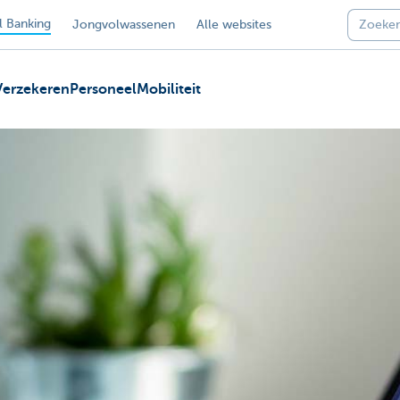
 Banking
Jongvolwassenen
Alle websites
Verzekeren
Personeel
Mobiliteit