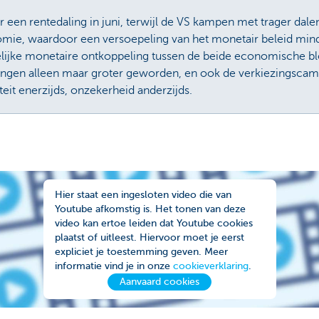
r een rentedaling in juni, terwijl de VS kampen met trager dalen
ie, waardoor een versoepeling van het monetair beleid minde
jke monetaire ontkoppeling tussen de beide economische blo
ningen alleen maar groter geworden, en ook de verkiezingscam
iteit enerzijds, onzekerheid anderzijds.
Hier staat een ingesloten video die van
Youtube afkomstig is. Het tonen van deze
video kan ertoe leiden dat Youtube cookies
plaatst of uitleest. Hiervoor moet je eerst
expliciet je toestemming geven. Meer
informatie vind je in onze
cookieverklaring
.
Aanvaard cookies