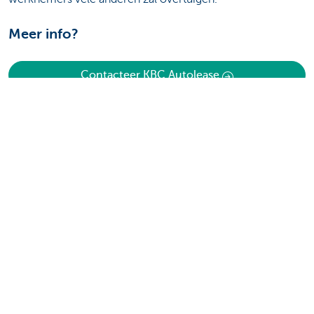
Meer info?
Contacteer KBC Autolease
Ontdek het volledige aanbod
Betalingsverkeer
Investeren
Financieren