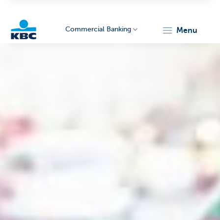
Commercial Banking
menu
KBC
Corporate