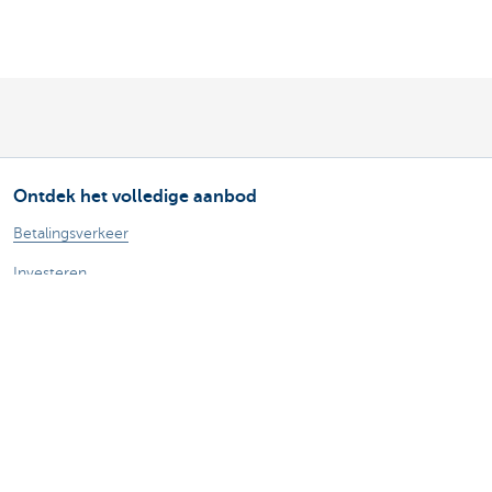
Ontdek het volledige aanbod
Betalingsverkeer
Investeren
Financieren
Verzekeren
Personeel
Mobiliteit
Vragen?