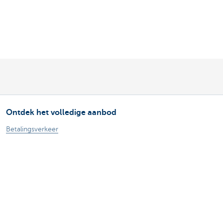
Ontdek het volledige aanbod
Betalingsverkeer
Investeren
Financieren
Verzekeren
Personeel
Mobiliteit