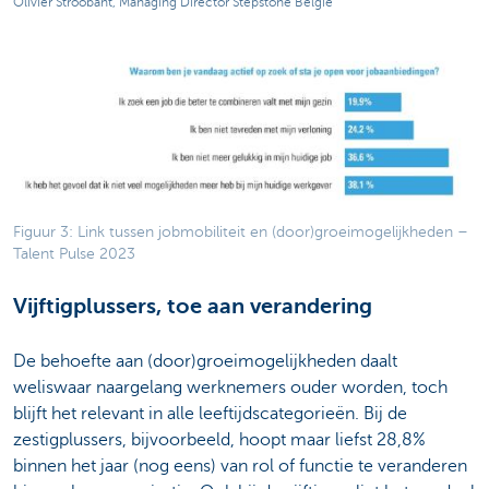
Olivier Stroobant, Managing Director Stepstone België
Figuur 3: Link tussen jobmobiliteit en (door)groeimogelijkheden –
Talent Pulse 2023
Vijftigplussers, toe aan verandering
De behoefte aan (door)groeimogelijkheden daalt
weliswaar naargelang werknemers ouder worden, toch
blijft het relevant in alle leeftijdscategorieën. Bij de
zestigplussers, bijvoorbeeld, hoopt maar liefst 28,8%
binnen het jaar (nog eens) van rol of functie te veranderen