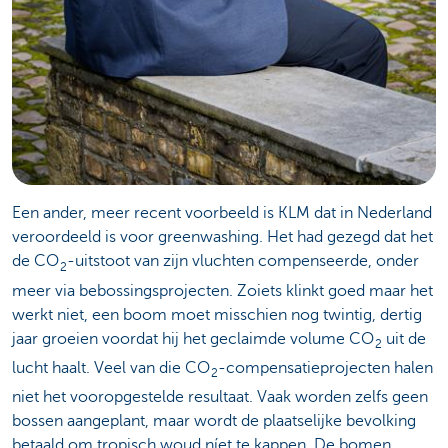
Een ander, meer recent voorbeeld is KLM dat in Nederland
veroordeeld is voor greenwashing. Het had gezegd dat het
de CO
-uitstoot van zijn vluchten compenseerde, onder
2
meer via bebossingsprojecten. Zoiets klinkt goed maar het
werkt niet, een boom moet misschien nog twintig, dertig
jaar groeien voordat hij het geclaimde volume CO
uit de
2
lucht haalt. Veel van die CO
-compensatieprojecten halen
2
niet het vooropgestelde resultaat. Vaak worden zelfs geen
bossen aangeplant, maar wordt de plaatselijke bevolking
betaald om tropisch woud níet te kappen. De bomen