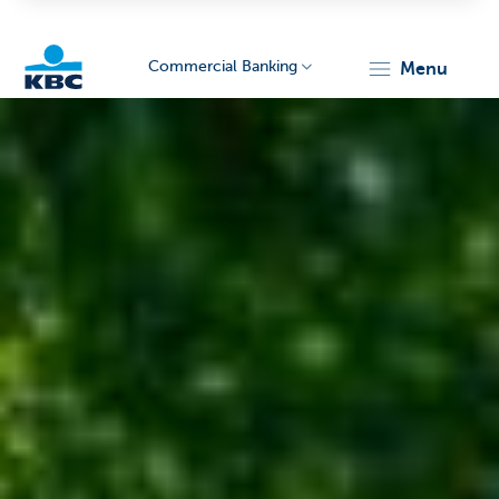
Commercial Banking
menu
KBC
Corporate