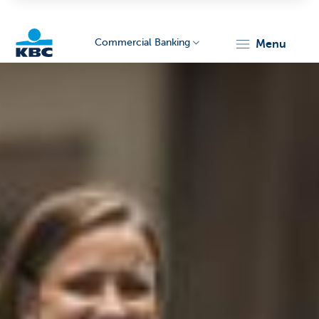
Commercial Banking
menu
KBC
Corporate