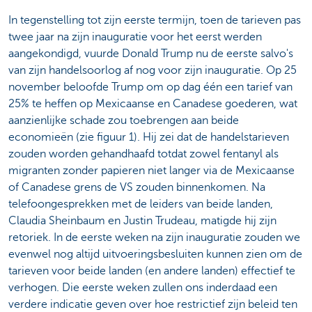
In tegenstelling tot zijn eerste termijn, toen de tarieven pas
twee jaar na zijn inauguratie voor het eerst werden
aangekondigd, vuurde Donald Trump nu de eerste salvo's
van zijn handelsoorlog af nog voor zijn inauguratie. Op 25
november beloofde Trump om op dag één een tarief van
25% te heffen op Mexicaanse en Canadese goederen, wat
aanzienlijke schade zou toebrengen aan beide
economieën (zie figuur 1). Hij zei dat de handelstarieven
zouden worden gehandhaafd totdat zowel fentanyl als
migranten zonder papieren niet langer via de Mexicaanse
of Canadese grens de VS zouden binnenkomen. Na
telefoongesprekken met de leiders van beide landen,
Claudia Sheinbaum en Justin Trudeau, matigde hij zijn
retoriek. In de eerste weken na zijn inauguratie zouden we
evenwel nog altijd uitvoeringsbesluiten kunnen zien om de
tarieven voor beide landen (en andere landen) effectief te
verhogen. Die eerste weken zullen ons inderdaad een
verdere indicatie geven over hoe restrictief zijn beleid ten