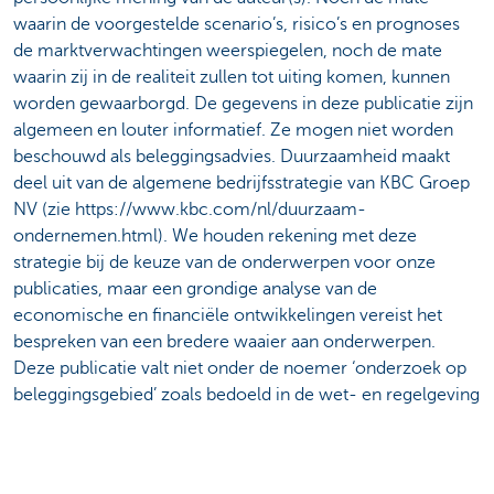
waarin de voorgestelde scenario’s, risico’s en prognoses
de marktverwachtingen weerspiegelen, noch de mate
waarin zij in de realiteit zullen tot uiting komen, kunnen
worden gewaarborgd. De gegevens in deze publicatie zijn
algemeen en louter informatief. Ze mogen niet worden
beschouwd als beleggingsadvies. Duurzaamheid maakt
deel uit van de algemene bedrijfsstrategie van KBC Groep
NV (zie https://www.kbc.com/nl/duurzaam-
ondernemen.html). We houden rekening met deze
strategie bij de keuze van de onderwerpen voor onze
publicaties, maar een grondige analyse van de
economische en financiële ontwikkelingen vereist het
bespreken van een bredere waaier aan onderwerpen.
Deze publicatie valt niet onder de noemer ‘onderzoek op
beleggingsgebied’ zoals bedoeld in de wet- en regelgeving
over de markten voor financiële instrumenten. Elke
overdracht, verspreiding of reproductie, ongeacht de
vorm of de middelen, van de informatie is verboden