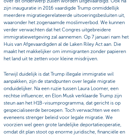
over dit onderwerp zullen worden uitgevaardigd. Ook na
zijn inauguratie in 2016 vaardigde Trump onmiddellijk
meerdere migratiegerelateerde uitvoeringsbesluiten uit,
waaronder het zogenaamde moslimverbod. We kunnen
verder verwachten dat het Congres uitgebreidere
immigratiewetgeving zal aannemen. Op 7 januari nam het
Huis van Afgevaardigden al de Laken Riley Act aan. Die
maakt het makkelijker om immigranten zonder papieren
het land uit te zetten voor kleine misdrijven.
Terwijl duidelijk is dat Trump illegale immigratie wil
aanpakken, zijn de standpunten over legale migratie
onduidelijker. Na een ruzie tussen Laura Loomer, een
rechtse influencer, en Elon Musk verklaarde Trump zijn
steun aan het H1B-visumprogramma, dat gericht is op
gespecialiseerde beroepen. Toch verwachten we een
eveneens strenger beleid voor legale migratie. We
voorzien wel geen grote landelijke deportatieoperatie,
omdat dit plan stoot op enorme juridische, financiële en