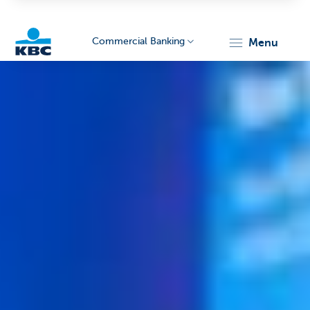
Commercial Banking
menu
KBC
Corporate