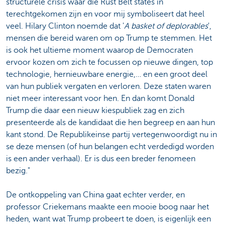
structurele crisis waar die Rust Belt states in
terechtgekomen zijn en voor mij symboliseert dat heel
veel. Hilary Clinton noemde dat '
A basket of deplorables
',
mensen die bereid waren om op Trump te stemmen. Het
is ook het ultieme moment waarop de Democraten
ervoor kozen om zich te focussen op nieuwe dingen, top
technologie, hernieuwbare energie,… en een groot deel
van hun publiek vergaten en verloren. Deze staten waren
niet meer interessant voor hen. En dan komt Donald
Trump die daar een nieuw kiespubliek zag en zich
presenteerde als de kandidaat die hen begreep en aan hun
kant stond. De Republikeinse partij vertegenwoordigt nu in
se deze mensen (of hun belangen echt verdedigd worden
is een ander verhaal). Er is dus een breder fenomeen
bezig."
De ontkoppeling van China gaat echter verder, en
professor Criekemans maakte een mooie boog naar het
heden, want wat Trump probeert te doen, is eigenlijk een