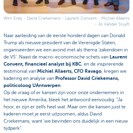
Wim Eraly - David Criekemans - Laurent Convent - Michiel Allaerts
- Jo Vander Stuyft
Naar aanleiding van de eerste honderd dagen van Donald
Trump als nieuwe president van de Verenigde Staten,
organiseerden we een avond met als thema ‘zakendoen in
de VS’. Naast de macro-economische schets van
Laurent
Convent, financieel analyst bij KBC
, en de inspirerende
testimonial van
Michiel Allaerts, CFO Ravago
, kregen we
kadering en analyse van
Professor David Criekemans,
politicoloog UAntwerpen
.
Op de vraag of er kansen zijn voor onze ondernemers in
het nieuwe Amerika, bleek het antwoord eenvoudig. "Ja
hoor, er zijn er zelfs heel wat. Maar om die kansen juist te
kaderen moet je eerst uitzoomen, aldus David
Criekemans, want ‘we bevinden ons duidelijk in een nieuw
tijdperk".