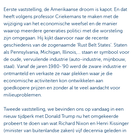
Eerste vaststelling, de Amerikaanse droom is kapot. En dat
heeft volgens professor Criekemans te maken met de
wijziging van het economische weefsel en de manier
waarop meerdere generaties politici met die worsteling
zijn omgegaan. Hij kijkt daarvoor naar de recente
geschiedenis van de zogenaamde ‘Rust Belt States’. Staten
als Pennsylvania, Michigan, Illinois,… staan er symbool voor
de oude, vervuilende industrie (auto-industrie, mijnbouw,
staal). Vanaf de jaren 1980-’90 werd de zware industrie er
ontmanteld en verkaste ze naar plekken waar je die
economische activiteiten kon ontwikkelen aan
goedkopere prijzen en zonder al te veel aandacht voor
milieuproblemen.
Tweede vaststelling, we bevinden ons op vandaag in een
nieuw tijdperk met Donald Trump nu het omgekeerde
probeert te doen van wat Richard Nixon en Henri Kissinger
(minister van buitenlandse zaken) vijf decennia geleden in