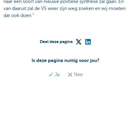
naar een soort van nieuwe politieke synthese zal gaan. En
van daaruit zal de VS weer zijn weg zoeken en wij moeten
dat ook doen."
Deel deze pagina
Is deze pagina nuttig voor jou?
Ja
Nee
Disclaimer:
Tenzij uitdrukkelijk anders bepaald, heeft alle informatie die
u hier raadpleegt of verkrijgt een vrijblijvende en zuiver
informatieve waarde. Ze wordt naar best vermogen en op
regelmatige tijdstippen bijgewerkt. KBC Bank NV geeft
echter geen garanties wat betreft de actualiteit,