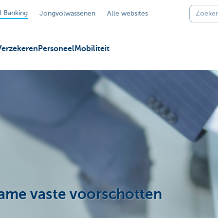
 Banking
Jongvolwassenen
Alle websites
Verzekeren
Personeel
Mobiliteit
ame vaste voorschotten