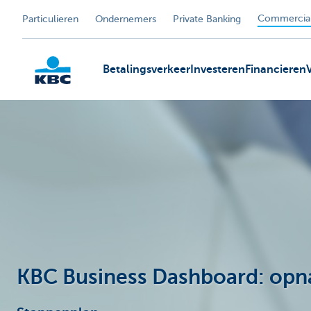
Commercial
Particulieren
Ondernemers
Private Banking
Betalingsverkeer
Investeren
Financieren
KBC
KBC Business Dashboard: opn