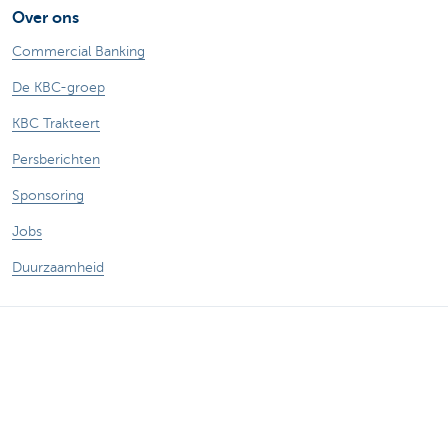
Over ons
Commercial Banking
De KBC-groep
KBC Trakteert
Persberichten
Sponsoring
Jobs
Duurzaamheid
Sitemap
Juridische Informatie
Over KBC
Jobs