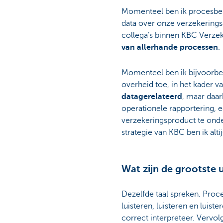
Momenteel ben ik procesbeh
Particulieren
data over onze verzekeringsac
collega’s binnen KBC Verzek
van allerhande processen
.
Momenteel ben ik bijvoorbee
overheid toe, in het kader va
datagerelateerd
, maar daar
operationele rapportering, 
verzekeringsproduct te onde
strategie van KBC ben ik alti
Wat zijn de grootste 
Dezelfde taal spreken. Proc
luisteren, luisteren en luis
correct interpreteer. Vervol