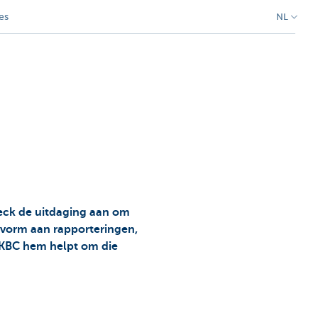
es
NL
oeck de uitdaging aan om
 vorm aan rapporteringen,
oe KBC hem helpt om die