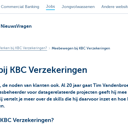
Jobs
Commercial Banking
Jongvolwassenen
Andere websit
Nieuws
Vragen
erken bij KBC Verzekeringen?
Meebewegen bij KBC Verzekeringen
ij KBC Verzekeringen
, de noden van klanten ook. Al 20 jaar gaat Tim Vandenbr
esbeheerder voor datagerelateerde projecten geeft hij mee
ij vertelt je meer over de skills die hij daarvoor inzet en h
en.
j KBC Verzekeringen?