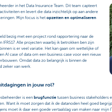
eerder in het Data Insurance Team. Dit team capteert
tiviteiten en levert die data inzichtelijk op aan andere
eringen. Mijn focus is het
opzetten en optimaliseren
ld bezig met een project rond rapportering naar de
n IFRS17. Alle projecten waarbij ik betrokken ben zijn
binnen is er veel variatie. Het kan gaan om wettelijke of
een AI case of data om een business case voor een nieuw
rbouwen. Omdat data zo belangrijk is binnen de
jd zeker van werk.
uitdagingen in jouw rol?
esbeheerder is een
brugfunctie
tussen business stakeholders en
teren. Want ik moet zorgen dat ik de datanoden heel goed begrij
gens moet ik daar een goede vertaalslag van maken naar mijn IT