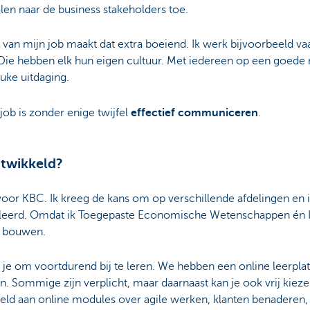
alen naar de business stakeholders toe.
van mijn job maakt dat extra boeiend. Ik werk bijvoorbeeld va
ë. Die hebben elk hun eigen cultuur. Met iedereen op een goed
uke uitdaging.
 job is zonder enige twijfel
effectief communiceren
.
ntwikkeld?
voor KBC. Ik kreeg de kans om op verschillende afdelingen en i
geleerd. Omdat ik Toegepaste Economische Wetenschappen én I
e bouwen.
je om voortdurend bij te leren. We hebben een online leerpla
jn. Sommige zijn verplicht, maar daarnaast kan je ook vrij kie
eld aan online modules over agile werken, klanten benaderen