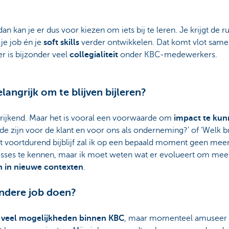
dan kan je er dus voor kiezen om iets bij te leren. Je krijgt de
je job én je
soft skills
verder ontwikkelen. Dat komt vlot same
r is bijzonder veel
collegialiteit
onder KBC-medewerkers.
angrijk om te blijven bijleren?
verrijkend. Maar het is vooral een voorwaarde om
impact te ku
de zijn voor de klant en voor ons als onderneming?’ of ‘Welk 
iet voortdurend bijblijf zal ik op een bepaald moment geen m
finesses te kennen, maar ik moet weten wat er evolueert om me
en in nieuwe contexten
.
 andere job doen?
d
veel mogelijkheden binnen KBC
, maar momenteel amuseer i