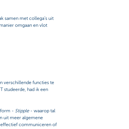
ak samen met collega’s uit
e manier omgaan en vlot
n verschillende functies te
T studeerde, had ik een
tform -
Stipple
- waarop tal
zen uit meer algemene
, effectief communiceren of