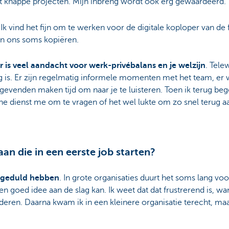
cht knappe projecten. Mijn inbreng wordt ook erg gewaardeerd.
Ik vind het fijn om te werken voor de digitale koploper van de f
en ons soms kopiëren.
r is veel aandacht voor werk-privébalans en je welzijn
. Tele
g is. Er zijn regelmatig informele momenten met het team, er 
nggevenden maken tijd om naar je te luisteren. Toen ik terug be
e dienst me om te vragen of het wel lukte om zo snel terug aa
an die in een eerste job starten?
k geduld hebben
. In grote organisaties duurt het soms lang voo
goed idee aan de slag kan. Ik weet dat dat frustrerend is, wa
eren. Daarna kwam ik in een kleinere organisatie terecht, maa