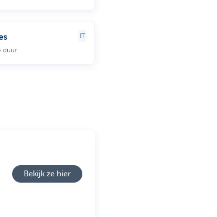
es
IT
 duur
Bekijk ze hier