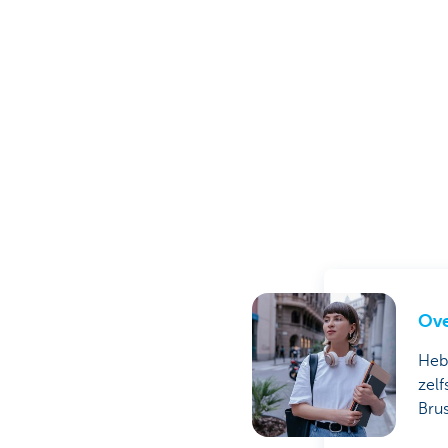
Ove
Heb 
zel
Brus