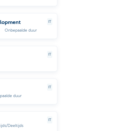
elopment
IT
Onbepaalde duur
IT
IT
paalde duur
IT
ijds/Deeltijds