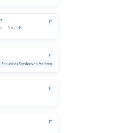
r
IT
nt
Voltijds
IT
Securities Services en Markten
IT
IT