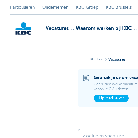
Particulieren
Ondernemen
KBC Groep
KBC Brussels
Vacatures
Waarom werken bij KBC
KBC Jobs
Vacatures
KBC
Gebruik je cv om vac
Geen idee welke vacature
vanop je CV uitlezen.
Upload je cv