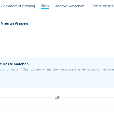
Jobs
Commercial Banking
Jongvolwassenen
Andere websit
Nieuws
Vragen
atures te matchen
s bij jou passen? Geen zorgen, wij matchen onze openstaande vacatures met de 
OF