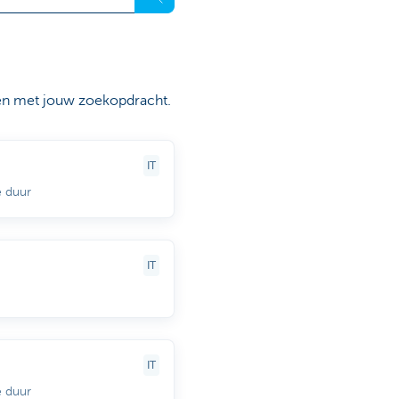
en met jouw zoekopdracht.
IT
 duur
IT
IT
 duur