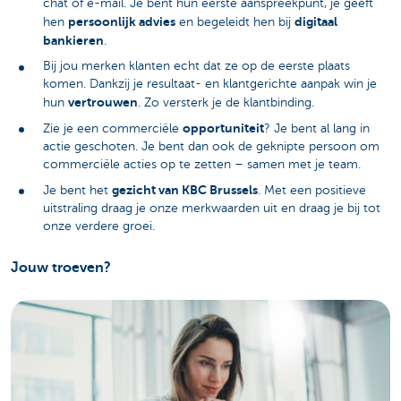
chat of e-mail. Je bent hun eerste aanspreekpunt, je geeft
persoonlijk advies
digitaal
hen
en begeleidt hen bij
bankieren
.
Bij jou merken klanten echt dat ze op de eerste plaats
komen. Dankzij je resultaat- en klantgerichte aanpak win je
vertrouwen
hun
. Zo versterk je de klantbinding.
opportuniteit
Zie je een commerciële
? Je bent al lang in
actie geschoten. Je bent dan ook de geknipte persoon om
commerciële acties op te zetten – samen met je team.
gezicht van KBC Brussels
Je bent het
. Met een positieve
uitstraling draag je onze merkwaarden uit en draag je bij tot
onze verdere groei.
Jouw troeven?