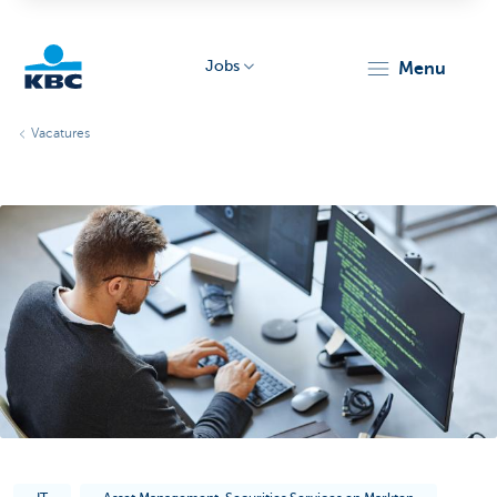
Jobs
menu
KBC
Vacatures
Particulieren