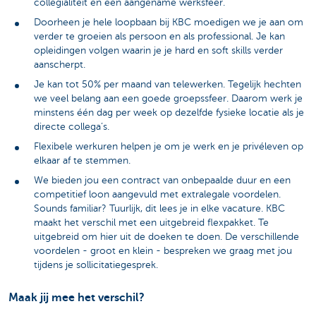
collegialiteit en een aangename werksfeer
.
Doorheen je hele loopbaan bij KBC moedigen we je aan om
verder te groeien als persoon en als professional. Je kan
opleidingen volgen
waarin je je hard en soft skills verder
aanscherpt.
Je kan tot 50% per maand van telewerken. Tegelijk hechten
we veel belang aan een goede groepssfeer. Daarom werk je
minstens één dag per week op dezelfde fysieke locatie als je
directe collega’s.
Flexibele werkuren
helpen je om je werk en je privéleven op
elkaar af te stemmen.
We bieden jou een contract van onbepaalde duur en een
competitief loon aangevuld met extralegale voordelen.
Sounds familiar? Tuurlijk, dit lees je in elke vacature. KBC
maakt het verschil met een
uitgebreid flexpakket
. Te
uitgebreid om hier uit de doeken te doen. De verschillende
voordelen - groot en klein - bespreken we graag met jou
tijdens je sollicitatiegesprek.
Maak jij mee het verschil?