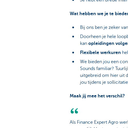
Je hebt een brede inte
Wat hebben we je te biede
Bij ons ben je zeker va
Doorheen je hele loopb
kan
opleidingen volge
Flexibele werkuren
hel
We bieden jou een cont
Sounds familiar? Tuurli
uitgebreid om hier uit
jou tijdens je sollicitat
Maak jij mee het verschil?
Als Finance Expert Agro werk