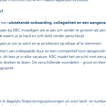
resse in economische en maatschappelijke evoluties.
n?
n een
uitstekende onboarding, collegialiteit en een aangen
aan bij KBC moedigen we je aan om verder te groeien als pers
n
waarin je je hard en soft skills verder aanscherpt.
pen je om je werk en je privéleven op elkaar af te stemmen.
ract van onbepaalde duur en een competitief loon aangevuld 
jk, dit lees je in elke vacature. KBC maakt het verschil met een
 de doeken te doen. De verschillende voordelen - groot en kle
iegesprek.
 ik dagelijks financieringsoplossingen uit voor land‑ en tuin