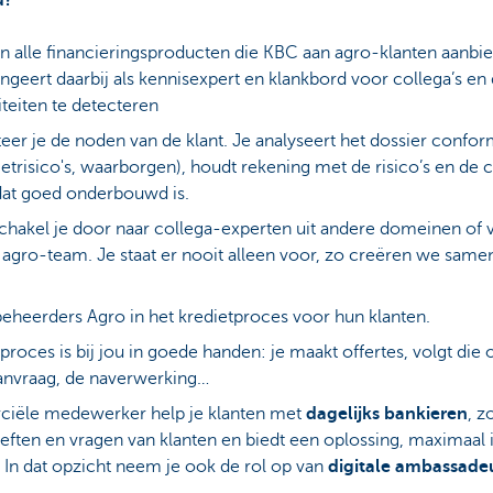
u?
n alle financieringsproducten die KBC aan agro‑klanten aanbie
geert daarbij als kennisexpert en klankbord voor collega’s en 
teiten te detecteren
eer je de noden van de klant. Je analyseert het dossier conform
ietrisico's, waarborgen), houdt rekening met de risico’s en d
 dat goed onderbouwd is.
chakel je door naar collega-experten uit andere domeinen of v
e agro-team. Je staat er nooit alleen voor, zo creëren we sam
beheerders Agro in het kredietproces voor hun klanten.
oces is bij jou in goede handen: je maakt offertes, volgt die o
anvraag, de naverwerking…
ciële medewerker help je klanten met
dagelijks bankieren
, z
oeften en vragen van klanten en biedt een oplossing, maximaal 
g. In dat opzicht neem je ook de rol op van
digitale ambassade