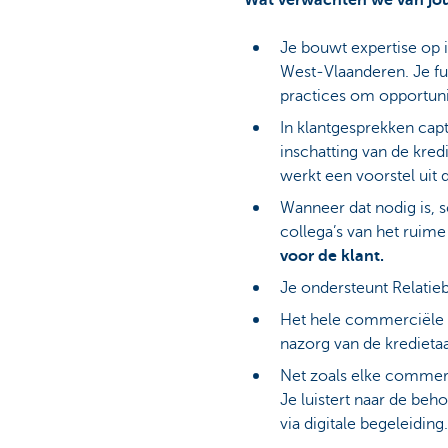
Wat verwachten we van jo
Je bouwt expertise op i
West‑Vlaanderen. Je fun
practices om opportuni
In klantgesprekken capt
inschatting van de kred
werkt een voorstel uit
Wanneer dat nodig is, s
collega’s van het ruim
voor de klant.
Je ondersteunt Relatie
Het hele commerciële pr
nazorg van de kredieta
Net zoals elke commer
Je luistert naar de beh
via digitale begeleidin