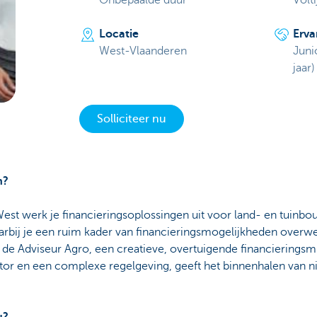
Onbepaalde duur
Volti
Locatie
Erva
West-Vlaanderen
Juni
jaar)
Solliciteer nu
n?
West werk je financieringsoplossingen uit voor land- en tuinbo
aarbij je een ruim kader van financieringsmogelijkheden over
 de Adviseur Agro, een creatieve, overtuigende financieringsmi
tor en een complexe regelgeving, geeft het binnenhalen van n