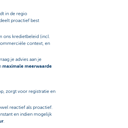
dt in de regio
deelt proactief best
 ons kredietbeleid (incl.
e commerciële context, en
raag je advies aan je
en
maximale meerwaarde
p, zorgt voor registratie en
owel reactief als proactief.
instant en indien mogelijk
ur
.