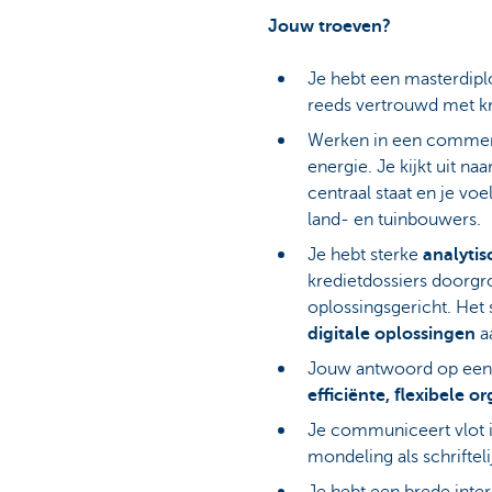
Jouw troeven?
Je hebt een masterdipl
reeds vertrouwd met kr
Werken in een commerc
energie. Je kijkt uit na
centraal staat en je voe
land- en tuinbouwers.
Je hebt sterke
analyti
kredietdossiers doorg
oplossingsgericht. Het 
digitale oplossingen
aa
Jouw antwoord op een 
efficiënte, flexibele o
Je communiceert vlot i
mondeling als schrifteli