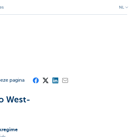
es
NL
deze pagina
io West-
kregime