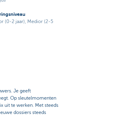
jds
ringsniveau
or (0-2 jaar), Medior (2-5
uwers. Je geeft
weegt. Op sleutelmomenten
x uit te werken. Met steeds
ieuwe dossiers steeds