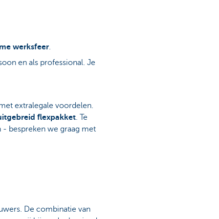
ame werksfeer
.
oon en als professional. Je
met extralegale voordelen.
uitgebreid flexpakket
. Te
in - bespreken we graag met
bouwers. De combinatie van