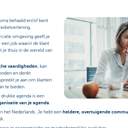
oma behaald en/of bent
edietverlening.
iële omgeving geeft je
ar een job waarin de klant
lt je thuis in de wereld van
sche vaardigheden
, kan
ronden en denkt
spreekt je aan om klanten
n te bieden.
drukke agenda is een
rganisatie van je agenda
.
n het Nederlands. Je hebt een
heldere, overtuigende communi
jk.