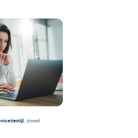
catiestijl
, zowel