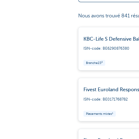
Nous avons trouvé 841 résu
KBC-Life S Defensive Ba
ISIN-code: BE6290876380
Branche23²
Fivest Euroland Respons
ISIN-code: BE0171768782
Placements mixtes¹