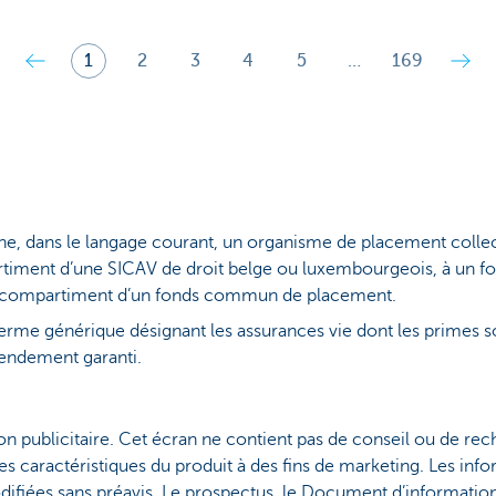
1
2
3
4
5
…
169
ne, dans le langage courant, un organisme de placement collect
rtiment d’une SICAV de droit belge ou luxembourgeois, à un
 compartiment d’un fonds commun de placement.
erme générique désignant les assurances vie dont les primes s
rendement garanti.
on publicitaire. Cet écran ne contient pas de conseil ou de rec
es caractéristiques du produit à des fins de marketing. Les info
difiées sans préavis. Le prospectus, le Document d’informations