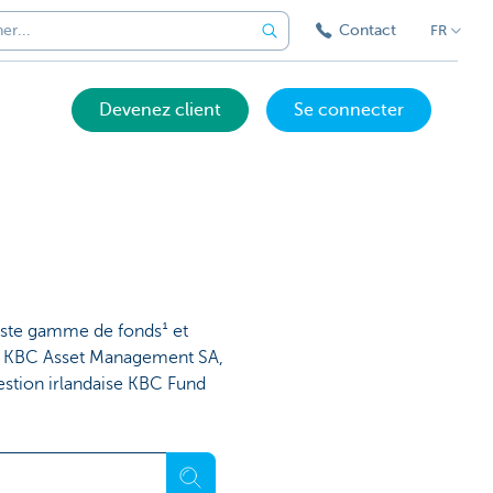
Contact
FR
Devenez client
Se connecter
aste gamme de fonds¹ et
lge KBC Asset Management SA,
gestion irlandaise KBC Fund