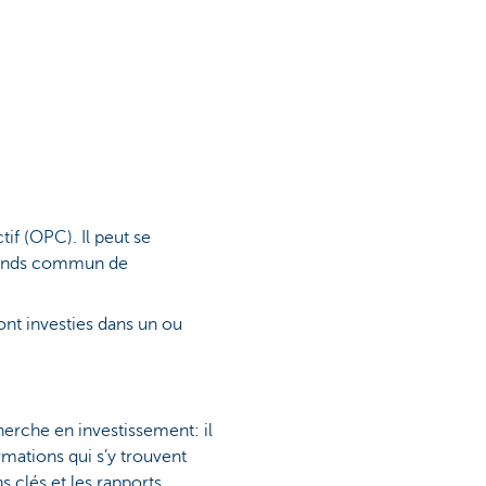
if (OPC). Il peut se
 fonds commun de
ont investies dans un ou
herche en investissement: il
rmations qui s’y trouvent
 clés et les rapports