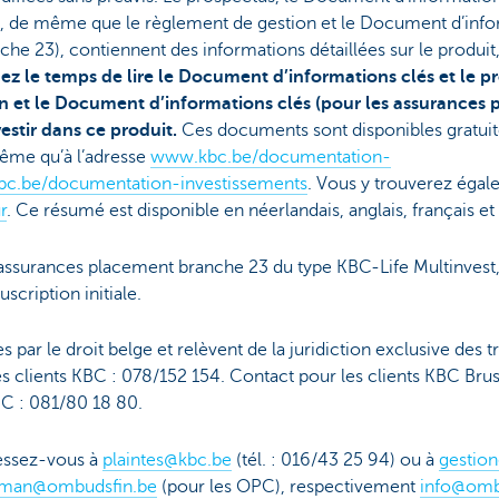
, de même que le règlement de gestion et le Document d’infor
e 23), contiennent des informations détaillées sur le produit, 
ez le temps de lire le Document d’informations clés et le p
n et le Document d’informations clés (pour les assurances
estir dans ce produit.
Ces documents sont disponibles gratui
me qu’à l’adresse
www.kbc.be/documentation-
c.be/documentation-investissements
. Vous y trouverez éga
r
. Ce résumé est disponible en néerlandais, anglais, français et
s assurances placement branche 23 du type KBC-Life Multinvest,
scription initiale.
 par le droit belge et relèvent de la juridiction exclusive des 
s clients KBC : 078/152 154. Contact pour les clients KBC Brus
BC : 081/80 18 80.
ressez-vous à
plaintes@kbc.be
(tél. : 016/43 25 94) ou à
gestio
man@ombudsfin.be
(pour les OPC), respectivement
info@omb