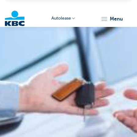
Autolease
menu
KBC
Corporate