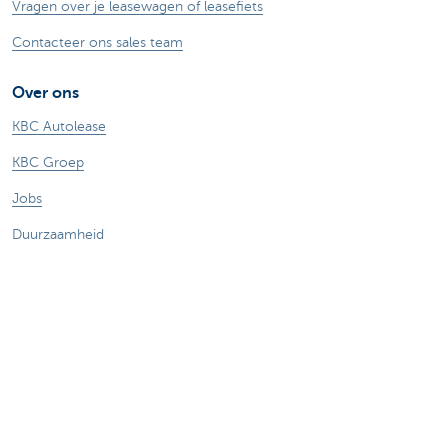
Vragen over je leasewagen of leasefiets
Contacteer ons sales team
Over ons
KBC Autolease
KBC Groep
Jobs
Duurzaamheid
Andere websites KBC
Ondernemers
Commercial Banking
Private Banking
KBC Brussels