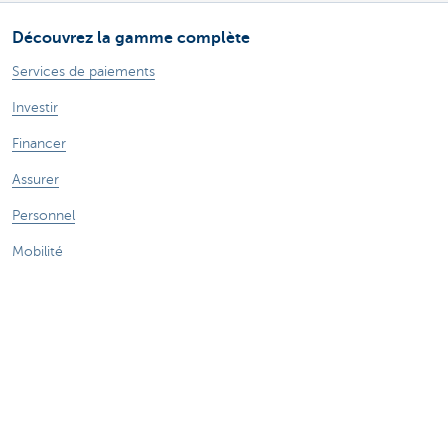
Découvrez la gamme complète
Services de paiements
Investir
Financer
Assurer
Personnel
Mobilité
Des questions?
Trouvez un gestionnaire de relations près de chez vous
Contactez-nous
Une plainte ou des suggestions?