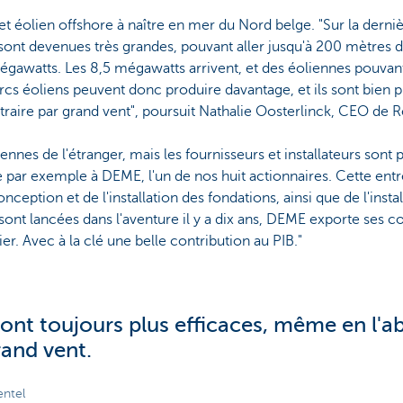
et éolien offshore à naître en mer du Nord belge. "Sur la derniè
s sont devenues très grandes, pouvant aller jusqu'à 200 mètres 
égawatts. Les 8,5 mégawatts arrivent, et des éoliennes pouvant
arcs éoliens peuvent donc produire davantage, et ils sont bien
traire par grand vent", poursuit Nathalie Oosterlinck, CEO de R
ennes de l'étranger, mais les fournisseurs et installateurs sont
e par exemple à DEME, l'un de nos huit actionnaires. Cette ent
nception et de l'installation des fondations, ainsi que de l'ins
e sont lancées dans l'aventure il y a dix ans, DEME exporte ses 
r. Avec à la clé une belle contribution au PIB."
sont toujours plus efficaces, même en l'a
rand vent.
entel