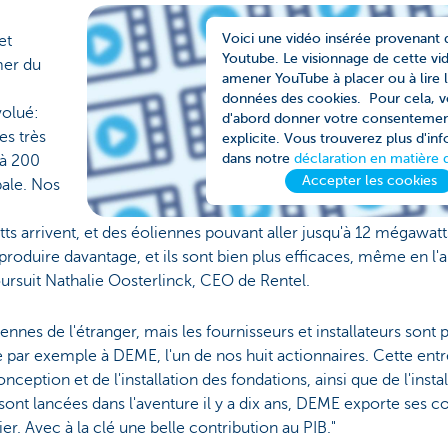
Voici une vidéo insérée provenant 
et
Youtube. Le visionnage de cette vi
mer du
amener YouTube à placer ou à lire 
données des cookies. Pour cela, 
volué:
d'abord donner votre consenteme
es très
explicite. Vous trouverez plus d'in
dans notre
déclaration en matière 
'à 200
Accepter les cookies
pale. Nos
 arrivent, et des éoliennes pouvant aller jusqu'à 12 mégawatts
roduire davantage, et ils sont bien plus efficaces, même en l'
oursuit Nathalie Oosterlinck, CEO de Rentel.
ennes de l'étranger, mais les fournisseurs et installateurs sont
e par exemple à DEME, l'un de nos huit actionnaires. Cette ent
nception et de l'installation des fondations, ainsi que de l'ins
e sont lancées dans l'aventure il y a dix ans, DEME exporte ses 
r. Avec à la clé une belle contribution au PIB."