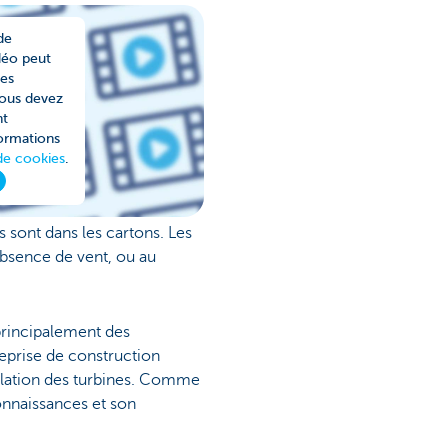
de
déo peut
les
vous devez
nt
formations
de cookies
.
 sont dans les cartons. Les
absence de vent, ou au
 principalement des
reprise de construction
tallation des turbines. Comme
connaissances et son