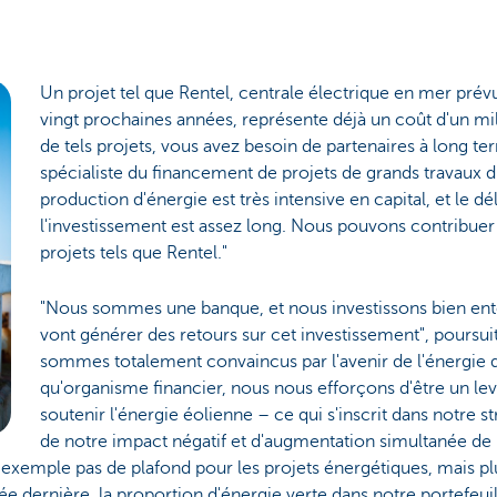
Un projet tel que Rentel, centrale électrique en mer prévu
vingt prochaines années, représente déjà un coût d'un mil
de tels projets, vous avez besoin de partenaires à long t
spécialiste du financement de projets de grands travaux d
production d'énergie est très intensive en capital, et le d
l'investissement est assez long. Nous pouvons contribuer à
projets tels que Rentel."
"Nous sommes une banque, et nous investissons bien ent
vont générer des retours sur cet investissement", poursui
sommes totalement convaincus par l'avenir de l'énergie d
qu'organisme financier, nous nous efforçons d'être un lev
soutenir l'énergie éolienne – ce qui s'inscrit dans notre s
de notre impact négatif et d'augmentation simultanée de n
exemple pas de plafond pour les projets énergétiques, mais pl
ée dernière, la proportion d'énergie verte dans notre portefeuil