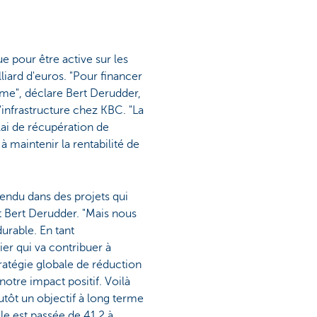
e pour être active sur les
liard d'euros. "Pour financer
erme", déclare Bert Derudder,
'infrastructure chez KBC. "La
élai de récupération de
 maintenir la rentabilité de
endu dans des projets qui
t Bert Derudder. "Mais nous
urable. En tant
ier qui va contribuer à
tratégie globale de réduction
otre impact positif. Voilà
utôt un objectif à long terme
le est passée de 41,2 à