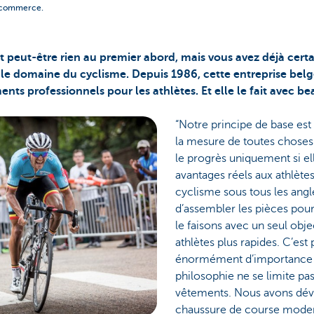
e-commerce.
t peut-être rien au premier abord, mais vous avez déjà cer
e domaine du cyclisme. Depuis 1986, cette entreprise belge
ts professionnels pour les athlètes. Et elle le fait avec b
“Notre principe de base est 
la mesure de toutes choses
le progrès uniquement si el
avantages réels aux athlète
cyclisme sous tous les angl
d’assembler les pièces pou
le faisons avec un seul objec
athlètes plus rapides. C’es
énormément d’importance à
philosophie ne se limite p
vêtements. Nous avons dév
chaussure de course moder