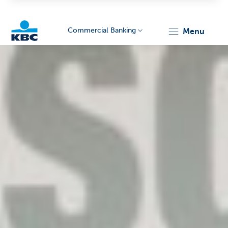
Commercial Banking
menu
KBC
Corporate