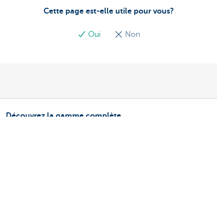
Cette page est-elle utile pour vous?
Oui
Non
Découvrez la gamme complète
Services de paiements
Investir
Financer
Assurer
Personnel