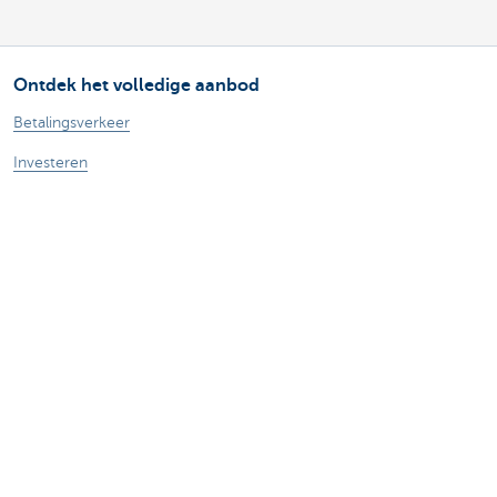
Ontdek het volledige aanbod
Betalingsverkeer
Investeren
Financieren
Verzekeren
Personeel
Mobiliteit
Vragen?
Vind een relatiebeheerder in je buurt
Contacteer ons
Een klacht of suggestie?