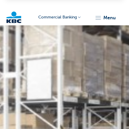
Commercial Banking
menu
KBC
Corporate