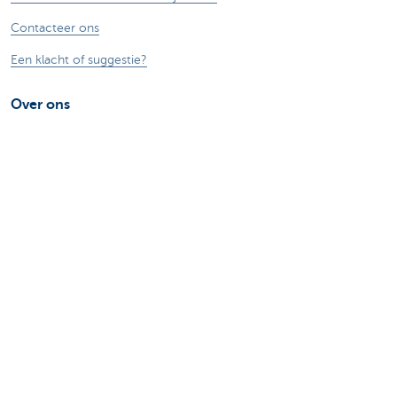
Contacteer ons
Een klacht of suggestie?
Over ons
Commercial Banking
De KBC-groep
KBC Trakteert
Persberichten
Sponsoring
Jobs
Duurzaamheid