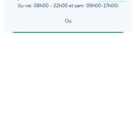
(lu-ve: 08h00 - 22h00 et sam: 09h00-17h00)
Ou
Contactez votre agence.
Découvrez la gamme complète
Services de paiements
Investir
Financer
Assurer