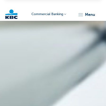
Commercial Banking
menu
KBC
Corporate