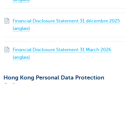
Financial Disclosure Statement 31 décembre 2025
(anglais)
Financial Disclosure Statement 31 March 2026
(anglais)
Hong Kong Personal Data Protection
Ordinance
Pour toute question relative à la politique de KBC Hong
Kong en matière d’accès, de collecte, d’utilisation et de
communication de vos données à caractère personnel,
nous vous invitons à contacter le délégué à la protection
des données (Data Protection Officer) à l’adresse