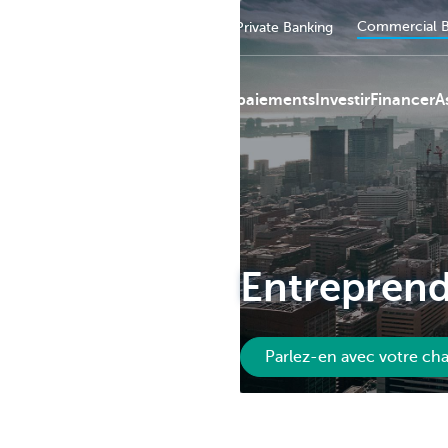
Commercial B
Particuliers
Entreprendre
Private Banking
Services de paiements
Investir
Financer
A
KBC
Entreprend
Parlez-en avec votre cha