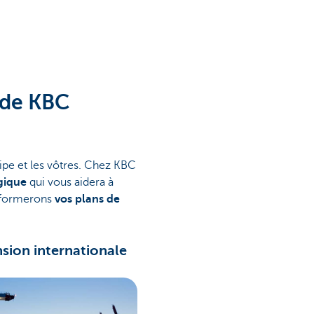
n de KBC
uipe et les vôtres. Chez KBC
gique
qui vous aidera à
nsformerons
vos plans de
sion internationale