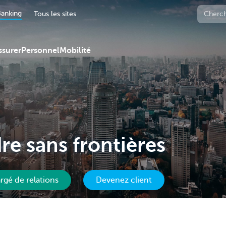
anking
Tous les sites
ssurer
Personnel
Mobilité
re sans frontières
rgé de relations
Devenez client