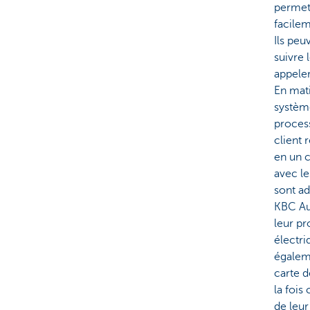
permet
facilem
Ils peu
suivre
appeler
En mati
systèm
process
client
en un 
avec le
sont ada
KBC Aut
leur pr
électri
égalem
carte 
la fois
de leur