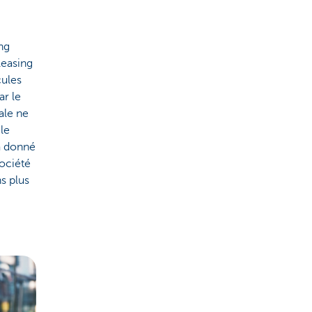
ng
leasing
cules
ar le
ale ne
le
a donné
société
ns plus