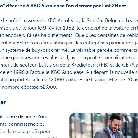
o" décerné à KBC Autolease l'an dernier par Link2Fleet.
e le prédécesseur de KBC Autolease, la Société Belge de Leasi
ase), a vu le jour le 9 février 1982, le concept de la voiture en 
ait encore qu'à ses balbutiements. Quelques centaines de véhi
nt étaient mis en circulation par des entreprises pionnières, p
d'un système de buy-back fermé. La véritable percée commerci
 que quelques années plus tard, avec la professionnalisation et 
ment du secteur. La fusion de la Kredietbank (KB) et de CERA 
ce en 1998 à l'actuelle KBC Autolease. Au départ, la nouvelle 
it d'un portefeuille de 12.000 voitures de leasing. Plus de 20 a
ce nombre dépasse 52.000.
ier
tolease dispose d'une
ente connaissance du
et la met à profit pour