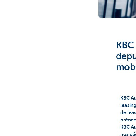
Corporate
KBC 
depu
mobi
KBC Au
leasin
de lea
préocc
KBC Au
nos cl