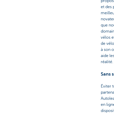
propos
et des 
meilleu
novateu
que no
domain
vélos 
de vélo
à son o
aide le
réalité.
Sans 
Éviter 
partena
Autole
en lign
disposi