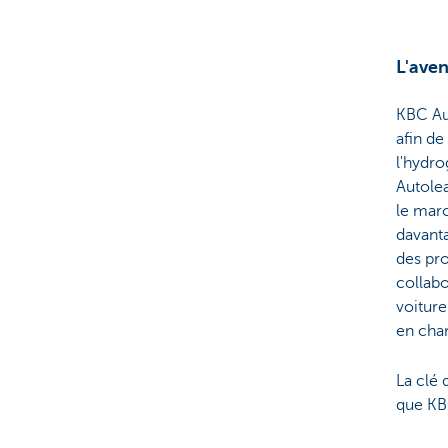
L'aven
KBC Aut
afin de
l'hydro
Autolea
le mar
davanta
des pr
collabo
voiture
en char
La clé 
que KBC