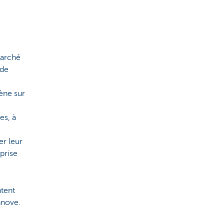
marché
 de
ène sur
es, à
er leur
 prise
ntent
nnove.