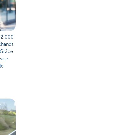
 22.000
chands
. Grâce
ease
le