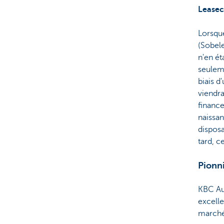
Leasec
Lorsqu
(Sobele
n'en ét
seuleme
biais 
viendra
finance
naissan
disposa
tard, 
Pionn
KBC Au
excell
marché 