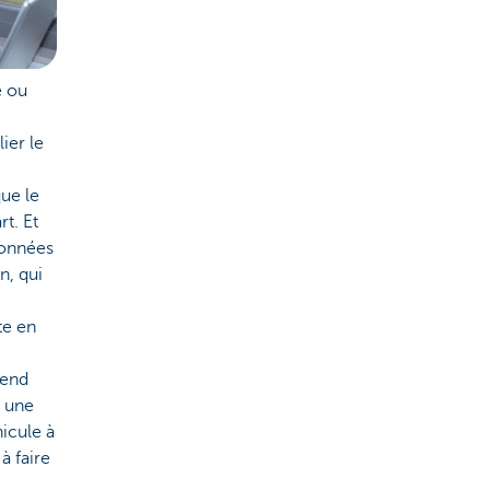
e ou
ier le
que le
t. Et
données
n, qui
te en
rend
 une
icule à
à faire