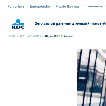
Commercial B
Particuliers
Entreprendre
Private Banking
Services de paiements
Investir
Financer
A
Home
Info
Actualités
40 jaar KBC Autolease
KBC