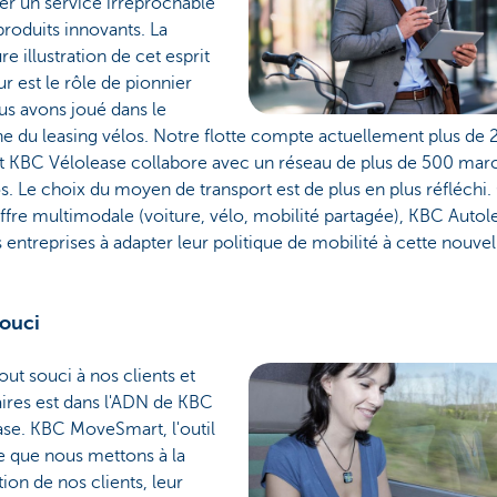
er un service irréprochable
produits innovants. La
re illustration de cet esprit
r est le rôle de pionnier
us avons joué dans le
e du leasing vélos. Notre flotte compte actuellement plus de
et KBC Vélolease collabore avec un réseau de plus de 500 mar
s. Le choix du moyen de transport est de plus en plus réfléchi
ffre multimodale (voiture, vélo, mobilité partagée), KBC Autol
s entreprises à adapter leur politique de mobilité à cette nouvel
souci
tout souci à nos clients et
ires est dans l'ADN de KBC
ase. KBC MoveSmart, l'outil
e que nous mettons à la
tion de nos clients, leur