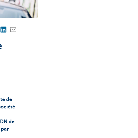
e
été de
société
'ADN de
 par