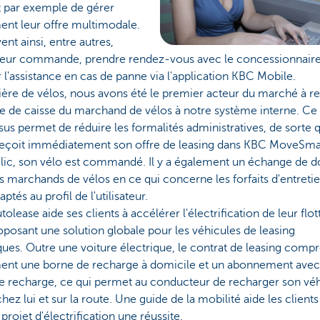
 par exemple de gérer
ent leur offre multimodale.
vent ainsi, entre autres,
 leur commande, prendre rendez-vous avec le concessionnair
 l'assistance en cas de panne via l'application KBC Mobile.
ère de vélos, nous avons été le premier acteur du marché à rel
e de caisse du marchand de vélos à notre système interne. Ce
us permet de réduire les formalités administratives, de sorte 
 reçoit immédiatement son offre de leasing dans KBC MoveSmar
clic, son vélo est commandé. Il y a également un échange de 
s marchands de vélos en ce qui concerne les forfaits d'entretie
ptés au profil de l'utilisateur.
olease aide ses clients à accélérer l'électrification de leur flot
oposant une solution globale pour les véhicules de leasing
ques. Outre une voiture électrique, le contrat de leasing comp
ent une borne de recharge à domicile et un abonnement avec
de recharge, ce qui permet au conducteur de recharger son véh
 chez lui et sur la route. Une guide de la mobilité aide les clients 
 projet d'électrification une réussite.