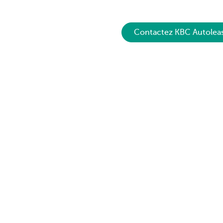
Contactez KBC Autolea
Découvrez la gamme complète
Des question
Services de paiements
Trouvez un gest
chez vous
Investir
Contactez-nou
Financer
Une plainte ou 
Assurer