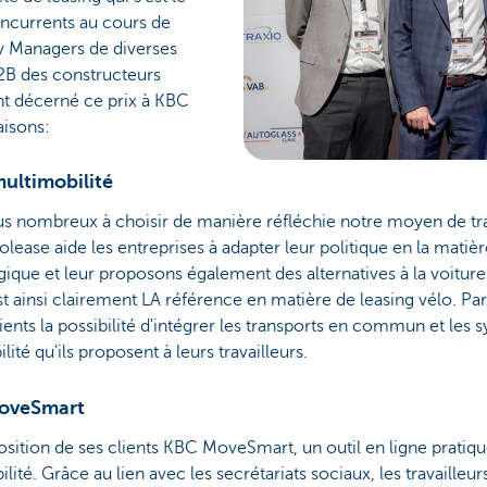
ncurrents au cours de
ty Managers de diverses
B2B des constructeurs
nt décerné ce prix à KBC
aisons:
multimobilité
 nombreux à choisir de manière réfléchie notre moyen de tran
lease aide les entreprises à adapter leur politique en la matiè
ogique et leur proposons également des alternatives à la voitur
t ainsi clairement LA référence en matière de leasing vélo. Pa
ients la possibilité d'intégrer les transports en commun et les
ité qu'ils proposent à leurs travailleurs.
MoveSmart
sition de ses clients KBC MoveSmart, un outil en ligne pratiqu
lité. Grâce au lien avec les secrétariats sociaux, les travailleu