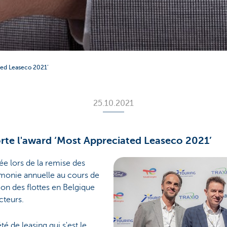
ted Leaseco 2021’
25.10.2021
te l'award ‘Most Appreciated Leaseco 2021’
ée lors de la remise des
monie annuelle au cours de
ion des flottes en Belgique
cteurs.
é de leasing qui s'est le