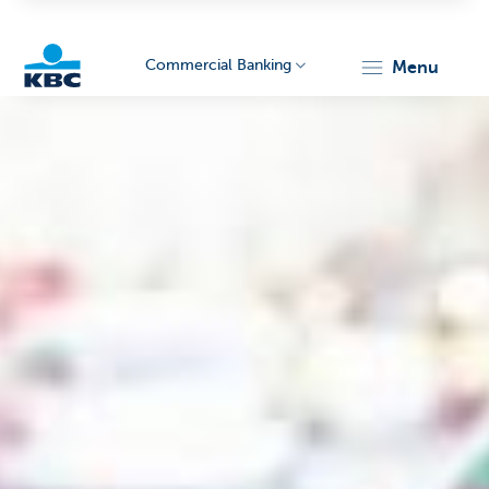
Commercial Banking
menu
KBC
Corporate