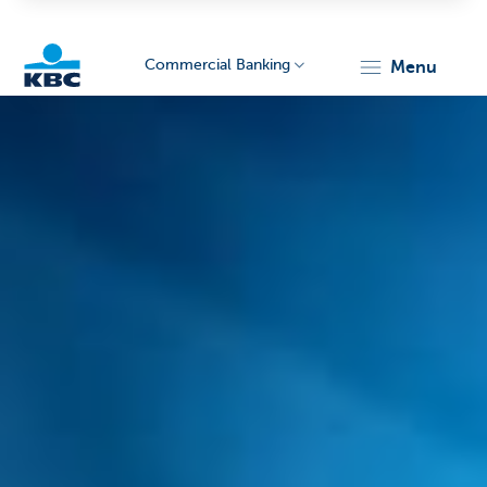
Commercial Banking
menu
KBC
Corporate