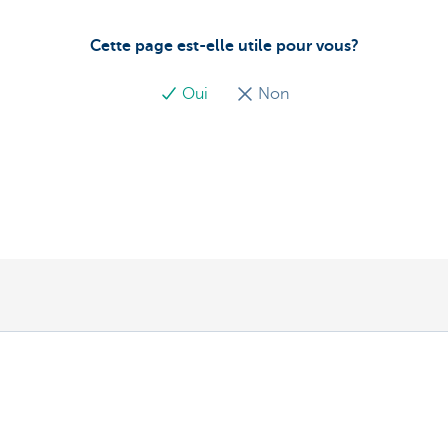
Cette page est-elle utile pour vous?
Oui
Non
Découvrez la gamme complète
Services de paiements
Investir