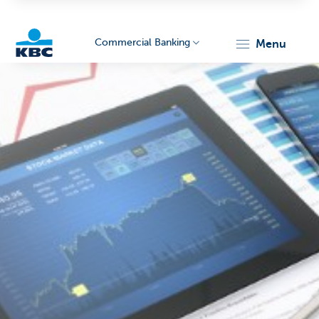
Commercial Banking
menu
KBC
Corporate