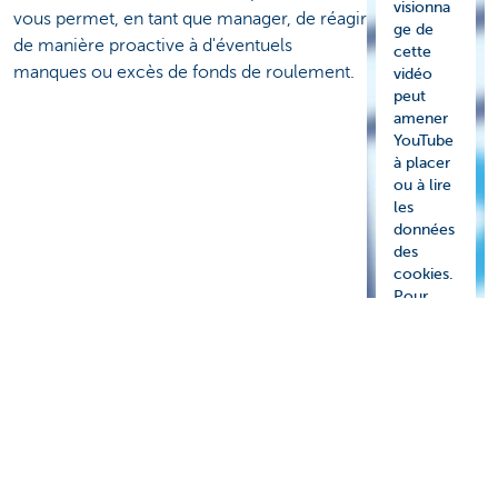
visionna
vous permet, en tant que manager, de réagir
ge de
de manière proactive à d'éventuels
cette
manques ou excès de fonds de roulement.
vidéo
peut
amener
YouTube
à placer
ou à lire
les
données
des
cookies.
Pour
cela,
vous
devez
d'abord
donner
votre
consent
ement
explicite.