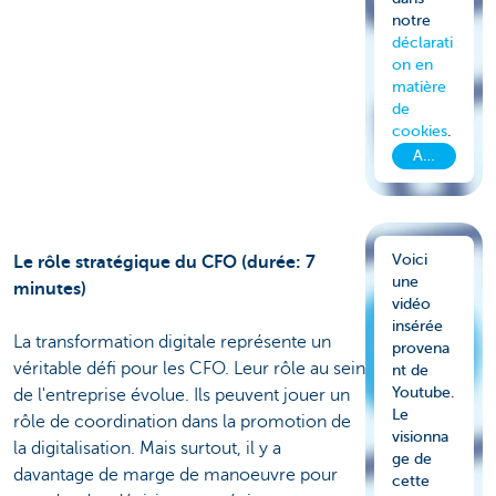
notre
déclarati
on en
matière
de
cookies
.
Accepter le
Voici
Le rôle stratégique du CFO (durée: 7
une
minutes)
vidéo
insérée
La transformation digitale représente un
provena
véritable défi pour les CFO. Leur rôle au sein
nt de
Youtube.
de l'entreprise évolue. Ils peuvent jouer un
Le
rôle de coordination dans la promotion de
visionna
la digitalisation. Mais surtout, il y a
ge de
davantage de marge de manoeuvre pour
cette