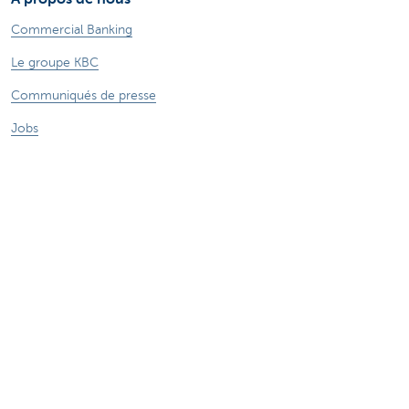
Commercial Banking
Le groupe KBC
Communiqués de presse
Jobs
Durabilité
Sitemap
Informations légales
A propos de KBC
Jobs
Communiqués de presse
Responsible disclosure
Accessibilité