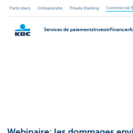
Commercial B
Particuliers
Entreprendre
Private Banking
Services de paiements
Investir
Financer
A
KBC
Webinaire: les dommages envi